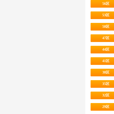
56区
53区
50区
47区
44区
41区
38区
35区
32区
29区