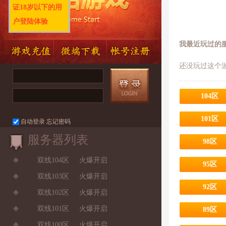
证18岁以下的用
户登陆体验
我最近玩过的
还没玩过这个
104区
101区
自动登录
忘记密码
服务器列表
98区
双线104区
火爆开启
95区
双线103区
火爆开启
92区
双线102区
火爆开启
双线101区
火爆开启
89区
双线100区
火爆开启