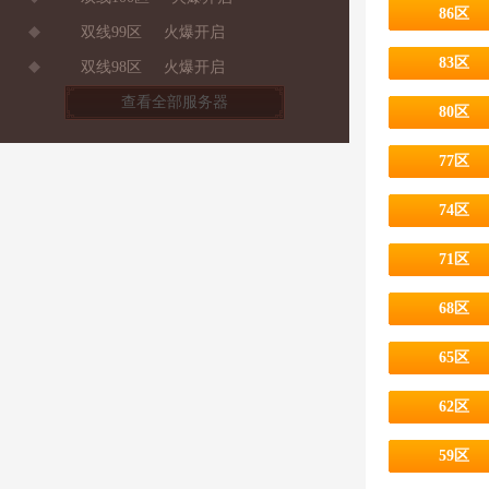
86区
双线99区
火爆开启
83区
双线98区
火爆开启
查看全部服务器
80区
77区
74区
71区
68区
65区
62区
59区