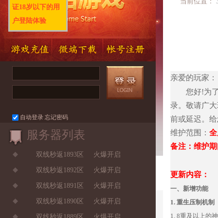
当前位置：
证18岁以下的用
户登陆体验
亲爱的玩家：
您好!为了
录。敬请广大
自动登录
忘记密码
前或延迟。
服务器列表
维护范围：
全
备注：维护期
双线秒返1893区
火爆开启
双线秒返1892区
火爆开启
更新内容：
双线秒返1891区
火爆开启
一、
新增功能
双线秒返1890区
火爆开启
1.
重生压制机制
1.
8重及以上的
双线秒返1889区
火爆开启