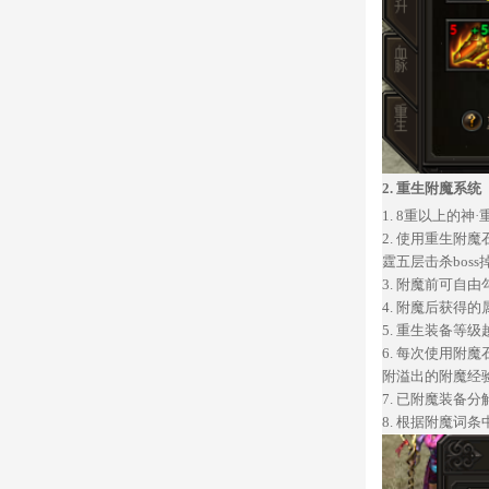
2.
重生附魔系统
1.
8重以上的神·
2.
使用重生附魔
霆五层击杀bos
3.
附魔前可自由
4.
附魔后获得的
5.
重生装备等级
6.
每次使用附魔
附溢出的附魔经
7.
已附魔装备分
8.
根据附魔词条