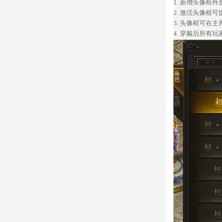
1.
新增头像框外
2.
激活头像框可
3.
头像框可在主
4.
穿戴后所有玩