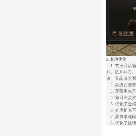
5.
其他优化
1.
玄玉商店
片、星月神石、
诀、五品魂器图
2.
高级百变
3.
无限重生
4.
每日淬灵
5.
优化了金
6.
仓库扩充
7.
异兽录魂
8.
优化了连