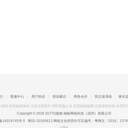
们
|
客服中心
|
用户协议
|
投诉建议
|
商务合作
|
防沉迷系统
家长
游戏 拒绝盗版游戏 注意自我保护 谨防受骗上当 适度游戏益脑 沉迷游戏伤身 合理安
Copyright © 2026
3177U游戏
铜板网络科技（深圳）有限公司
备16019745号-5
粤B2-20160612
网络文化经营许可证编号：
粤网文〔2016〕1379