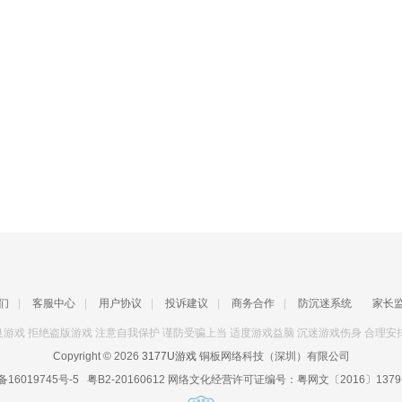
们
|
客服中心
|
用户协议
|
投诉建议
|
商务合作
|
防沉迷系统
家长
游戏 拒绝盗版游戏 注意自我保护 谨防受骗上当 适度游戏益脑 沉迷游戏伤身 合理安
Copyright © 2026
3177U游戏
铜板网络科技（深圳）有限公司
备16019745号-5
粤B2-20160612
网络文化经营许可证编号：
粤网文〔2016〕1379