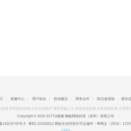
们
|
客服中心
|
用户协议
|
投诉建议
|
商务合作
|
防沉迷系统
家长
游戏 拒绝盗版游戏 注意自我保护 谨防受骗上当 适度游戏益脑 沉迷游戏伤身 合理安
Copyright © 2026
3177U游戏
铜板网络科技（深圳）有限公司
备16019745号-5
粤B2-20160612
网络文化经营许可证编号：
粤网文〔2016〕1379