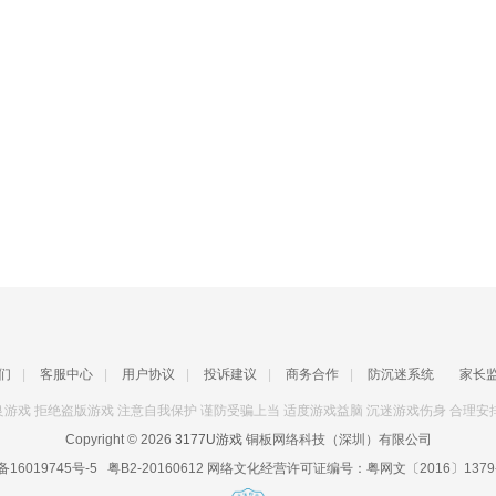
们
|
客服中心
|
用户协议
|
投诉建议
|
商务合作
|
防沉迷系统
家长
游戏 拒绝盗版游戏 注意自我保护 谨防受骗上当 适度游戏益脑 沉迷游戏伤身 合理安
Copyright © 2026
3177U游戏
铜板网络科技（深圳）有限公司
备16019745号-5
粤B2-20160612
网络文化经营许可证编号：
粤网文〔2016〕1379