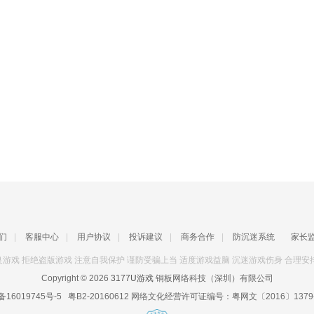
们
|
客服中心
|
用户协议
|
投诉建议
|
商务合作
|
防沉迷系统
家长
游戏 拒绝盗版游戏 注意自我保护 谨防受骗上当 适度游戏益脑 沉迷游戏伤身 合理安
Copyright © 2026
3177U游戏
铜板网络科技（深圳）有限公司
备16019745号-5
粤B2-20160612
网络文化经营许可证编号：
粤网文〔2016〕1379