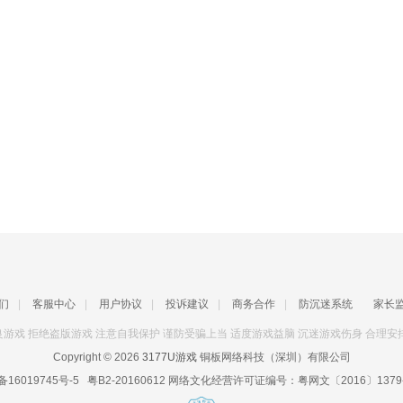
们
|
客服中心
|
用户协议
|
投诉建议
|
商务合作
|
防沉迷系统
家长
游戏 拒绝盗版游戏 注意自我保护 谨防受骗上当 适度游戏益脑 沉迷游戏伤身 合理安
Copyright © 2026
3177U游戏
铜板网络科技（深圳）有限公司
备16019745号-5
粤B2-20160612
网络文化经营许可证编号：
粤网文〔2016〕1379