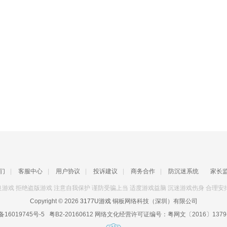
们
|
客服中心
|
用户协议
|
投诉建议
|
商务合作
|
防沉迷系统
家长
游戏 拒绝盗版游戏 注意自我保护 谨防受骗上当 适度游戏益脑 沉迷游戏伤身 合理安
Copyright © 2026
3177U游戏
铜板网络科技（深圳）有限公司
备16019745号-5
粤B2-20160612
网络文化经营许可证编号：
粤网文〔2016〕1379