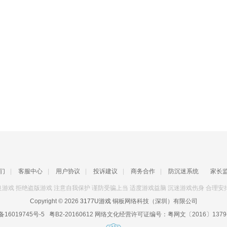
们
|
客服中心
|
用户协议
|
投诉建议
|
商务合作
|
防沉迷系统
家长
游戏 拒绝盗版游戏 注意自我保护 谨防受骗上当 适度游戏益脑 沉迷游戏伤身 合理安
Copyright © 2026
3177U游戏
铜板网络科技（深圳）有限公司
备16019745号-5
粤B2-20160612
网络文化经营许可证编号：
粤网文〔2016〕1379