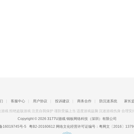
们
|
客服中心
|
用户协议
|
投诉建议
|
商务合作
|
防沉迷系统
家长
游戏 拒绝盗版游戏 注意自我保护 谨防受骗上当 适度游戏益脑 沉迷游戏伤身 合理安
Copyright © 2026
3177U游戏
铜板网络科技（深圳）有限公司
备16019745号-5
粤B2-20160612
网络文化经营许可证编号：
粤网文〔2016〕1379