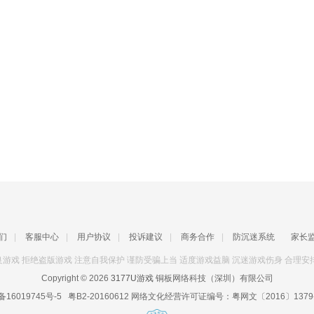
们
|
客服中心
|
用户协议
|
投诉建议
|
商务合作
|
防沉迷系统
家长
游戏 拒绝盗版游戏 注意自我保护 谨防受骗上当 适度游戏益脑 沉迷游戏伤身 合理安
Copyright © 2026
3177U游戏
铜板网络科技（深圳）有限公司
备16019745号-5
粤B2-20160612
网络文化经营许可证编号：
粤网文〔2016〕1379