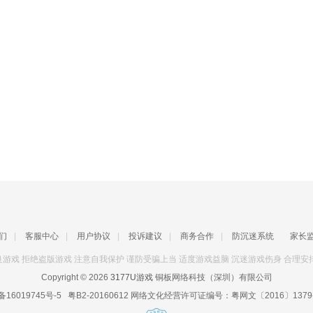
们
|
客服中心
|
用户协议
|
投诉建议
|
商务合作
|
防沉迷系统
家长
游戏 拒绝盗版游戏 注意自我保护 谨防受骗上当 适度游戏益脑 沉迷游戏伤身 合理安
Copyright © 2026
3177U游戏
铜板网络科技（深圳）有限公司
备16019745号-5
粤B2-20160612
网络文化经营许可证编号：
粤网文〔2016〕1379