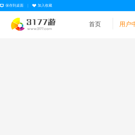
保存到桌面
|
加入收藏
首页
用户
用户名
密码
为维护未成年人
健康上网环境，
本平台所有游戏
暂不支持实名认
证18岁以下的用