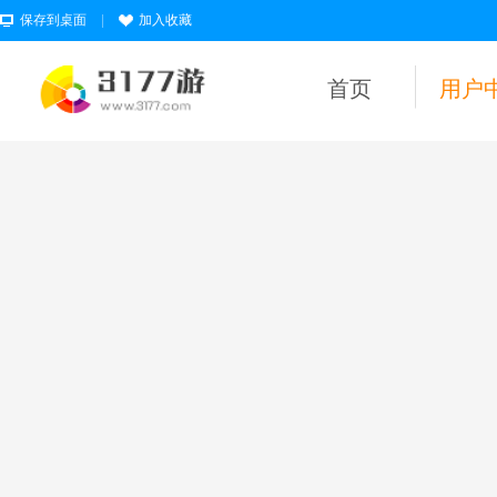
保存到桌面
|
加入收藏
首页
用户
用户名
密码
为维护未成年人
健康上网环境，
本平台所有游戏
暂不支持实名认
证18岁以下的用