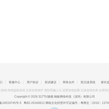
们
|
客服中心
|
用户协议
|
投诉建议
|
商务合作
|
防沉迷系统
家长
游戏 拒绝盗版游戏 注意自我保护 谨防受骗上当 适度游戏益脑 沉迷游戏伤身 合理安
Copyright © 2026
3177U游戏
铜板网络科技（深圳）有限公司
备16019745号-5
粤B2-20160612
网络文化经营许可证编号：
粤网文〔2016〕1379