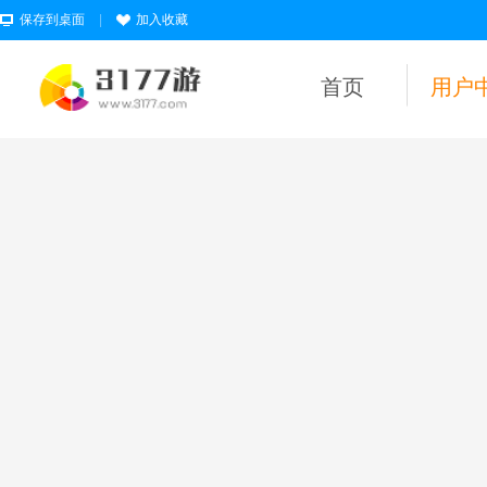
保存到桌面
|
加入收藏
首页
用户
用户名
密码
为维护未成年人
健康上网环境，
本平台所有游戏
暂不支持实名认
证18岁以下的用