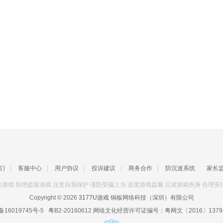
们
|
客服中心
|
用户协议
|
投诉建议
|
商务合作
|
防沉迷系统
家长
游戏 拒绝盗版游戏 注意自我保护 谨防受骗上当 适度游戏益脑 沉迷游戏伤身 合理安
Copyright © 2026
3177U游戏
铜板网络科技（深圳）有限公司
备16019745号-5
粤B2-20160612
网络文化经营许可证编号：
粤网文〔2016〕1379