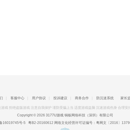
们
|
客服中心
|
用户协议
|
投诉建议
|
商务合作
|
防沉迷系统
家长
游戏 拒绝盗版游戏 注意自我保护 谨防受骗上当 适度游戏益脑 沉迷游戏伤身 合理安
Copyright © 2026
3177U游戏
铜板网络科技（深圳）有限公司
备16019745号-5
粤B2-20160612
网络文化经营许可证编号：
粤网文〔2016〕1379