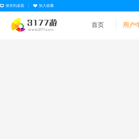
保存到桌面
|
加入收藏
首页
用户
用户名
密码
为维护未成年人
健康上网环境，
本平台所有游戏
暂不支持实名认
证18岁以下的用