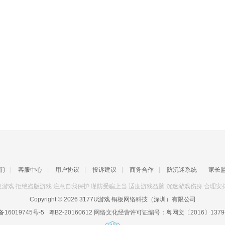
们
|
客服中心
|
用户协议
|
投诉建议
|
商务合作
|
防沉迷系统
家长
游戏 拒绝盗版游戏 注意自我保护 谨防受骗上当 适度游戏益脑 沉迷游戏伤身 合理安
Copyright © 2026
3177U游戏
铜板网络科技（深圳）有限公司
备16019745号-5
粤B2-20160612
网络文化经营许可证编号：
粤网文〔2016〕1379