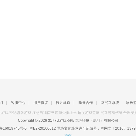
们
|
客服中心
|
用户协议
|
投诉建议
|
商务合作
|
防沉迷系统
家长
游戏 拒绝盗版游戏 注意自我保护 谨防受骗上当 适度游戏益脑 沉迷游戏伤身 合理安
Copyright © 2026
3177U游戏
铜板网络科技（深圳）有限公司
备16019745号-5
粤B2-20160612
网络文化经营许可证编号：
粤网文〔2016〕1379