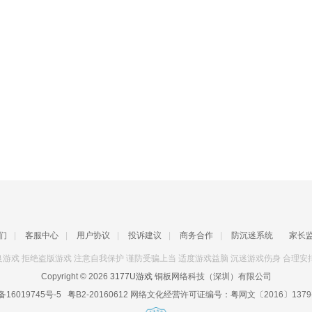
们
|
客服中心
|
用户协议
|
投诉建议
|
商务合作
|
防沉迷系统
家长
游戏 拒绝盗版游戏 注意自我保护 谨防受骗上当 适度游戏益脑 沉迷游戏伤身 合理安
Copyright © 2026
3177U游戏
铜板网络科技（深圳）有限公司
备16019745号-5
粤B2-20160612
网络文化经营许可证编号：
粤网文〔2016〕1379