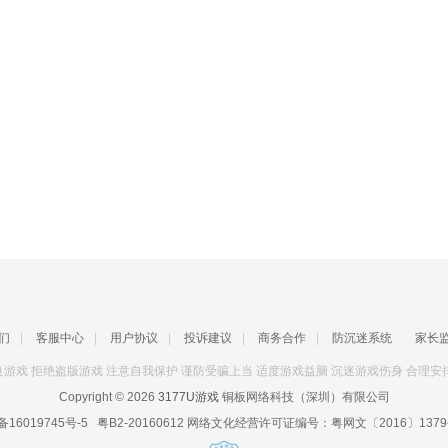
们
|
客服中心
|
用户协议
|
投诉建议
|
商务合作
|
防沉迷系统
家长
游戏 拒绝盗版游戏 注意自我保护 谨防受骗上当 适度游戏益脑 沉迷游戏伤身 合理安
Copyright © 2026
3177U游戏
铜板网络科技（深圳）有限公司
备16019745号-5
粤B2-20160612
网络文化经营许可证编号：
粤网文〔2016〕1379