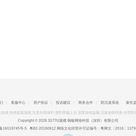
们
|
客服中心
|
用户协议
|
投诉建议
|
商务合作
|
防沉迷系统
家长
游戏 拒绝盗版游戏 注意自我保护 谨防受骗上当 适度游戏益脑 沉迷游戏伤身 合理安
Copyright © 2026
3177U游戏
铜板网络科技（深圳）有限公司
备16019745号-5
粤B2-20160612
网络文化经营许可证编号：
粤网文〔2016〕1379