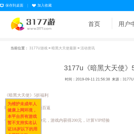
保存到桌面
|
加入收藏
首页
用户
当前位置：
3177U游戏
>
暗黑大天使最新
>
活动资讯
3177u《暗黑大天使》
时间：2019-09-11 21:56:38
来源：3177
《暗黑大天使》5折福利
为维护未成年人
即日起充值任意金额百返
健康上网环境，
本平台所有游戏
例：充100元，送100元，游戏内获得200元，计算VIP经验
暂不支持实名认
证18岁以下的用