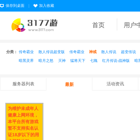
保存到桌面
|
加入收藏
首页
用户
分类：
传奇霸业
散人传说超变版
传奇霸业
神戒
散人传说
超变传说
暗黑灵界
暗月之怒
灭神
猛将天下
七魄
红月传说-战神版
暗
服务器列表
活动资讯
最新
为维护未成年人
健康上网环境，
本平台所有游戏
暂不支持实名认
证18岁以下的用