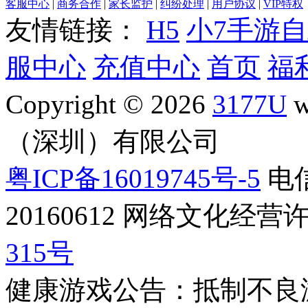
客服中心
|
商务合作
|
家长监护
|
纠纷处理
|
用户协议
|
VIP特权
友情链接：
H5
小7手游自
服中心
充值中心
首页
福
Copyright © 2026
3177U
w
（深圳）有限公司
粤ICP备16019745号-5
电
20160612 网络文化经
315号
健康游戏公告：抵制不良