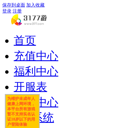
保存到桌面
加入收藏
登录
注册
首页
充值中心
福利中心
开服表
客服中心
为维护未成年人
健康上网环境，
本平台所有游戏
VIP系统
暂不支持实名认
证18岁以下的用
户登陆体验