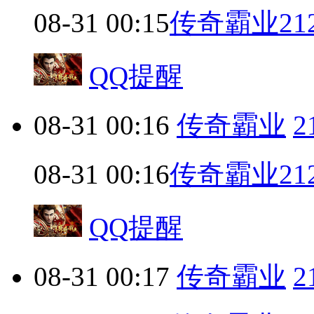
08-31 00:15
传奇霸业21
QQ提醒
08-31 00:16
传奇霸业
2
08-31 00:16
传奇霸业21
QQ提醒
08-31 00:17
传奇霸业
2