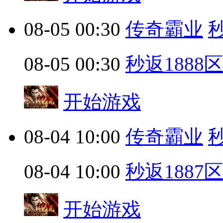
08-05 00:30
传奇霸业
秒
08-05 00:30
秒返1888
开始游戏
08-04 10:00
传奇霸业
秒
08-04 10:00
秒返1887
开始游戏