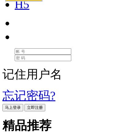
H5
记住用户名
忘记密码?
精品推荐