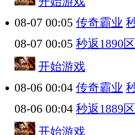
开始游戏
08-07 00:05
传奇霸业
秒
08-07 00:05
秒返1890
开始游戏
08-06 00:04
传奇霸业
秒
08-06 00:04
秒返1889
开始游戏