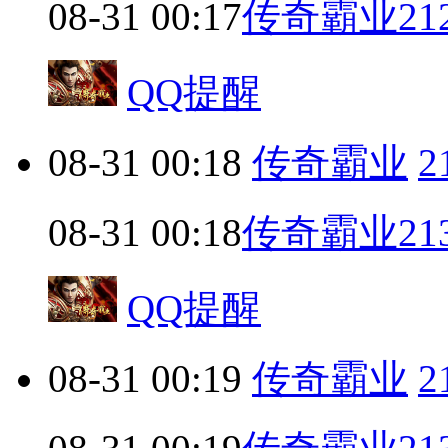
08-31 00:17
传奇霸业21
QQ提醒
08-31 00:18
传奇霸业
2
08-31 00:18
传奇霸业21
QQ提醒
08-31 00:19
传奇霸业
2