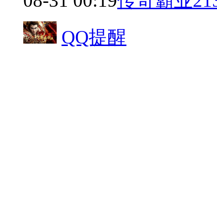
08-31 00:19
传奇霸业21
QQ提醒