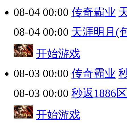
08-04 00:00
传奇霸业
08-04 00:00
天涯明月(包
开始游戏
08-03 00:00
传奇霸业
秒
08-03 00:00
秒返1886
开始游戏